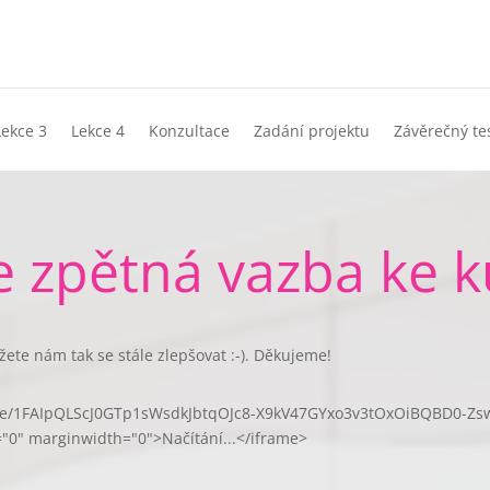
Lekce 3
Lekce 4
Konzultace
Zadání projektu
Závěrečný te
e zpětná vazba ke k
ete nám tak se stále zlepšovat :-). Děkujeme!
s/d/e/1FAIpQLScJ0GTp1sWsdkJbtqOJc8-X9kV47GYxo3v3tOxOiBQBD0-Z
"0" marginwidth="0">Načítání...</iframe>