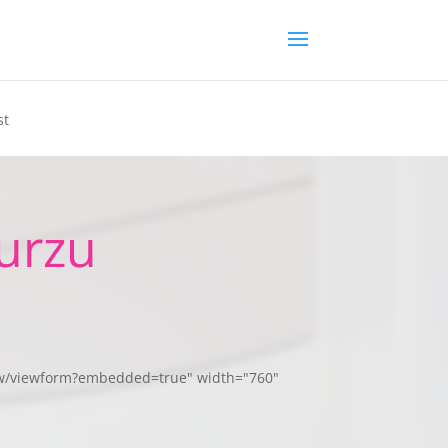
st
urzu
sw/viewform?embedded=true" width="760"